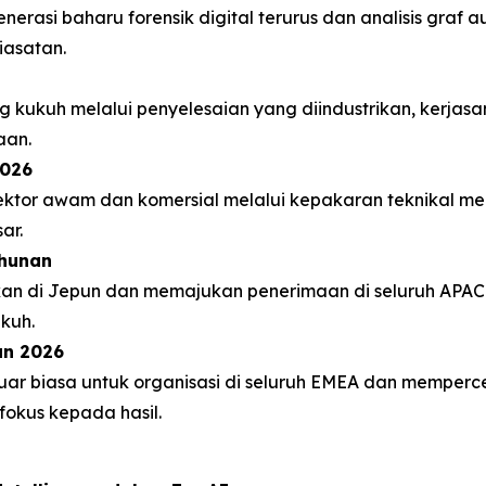
enerasi baharu forensik digital terurus dan analisis graf
iasatan.
i
ukuh melalui penyelesaian yang diindustrikan, kerjasa
aan.
2026
sektor awam dan komersial melalui kepakaran teknikal m
ar.
ahunan
kan di Jepun dan memajukan penerimaan di seluruh APA
kuh.
an 2026
luar biasa untuk organisasi di seluruh EMEA dan memperc
rfokus kepada hasil.