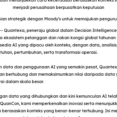
aan menunjukkan cara kecerdasan berasaskan konteks s
menjadi perusahaan berpusatkan keputusan
n strategik dengan Moody's untuk memajukan pengurus
uantexa, peneraju global dalam Decision Intelligence,
cara ekosistem pelanggan dan rakan kongsi global tahunan
i sedia AI yang dipacu oleh konteks, dengan data, anali
uhan, pertumbuhan, serta transformasi operasi.
 data dan penggunaan AI yang semakin pesat, Quante
n berhubung dan memaksimumkan nilai daripada data y
i dalam skala besar.
gan data yang dihubungkan dan kini kemunculan AI tela
i QuanCon, kami memperkenalkan inovasi serta menunjukk
n berasaskan konteks yang benar-benar terhubung. Ini m