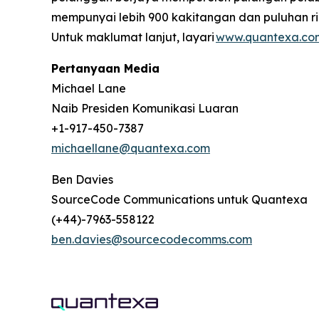
mempunyai lebih 900 kakitangan dan puluhan ri
Untuk maklumat lanjut, layari
www.quantexa.co
Pertanyaan Media
Michael Lane
Naib Presiden Komunikasi Luaran
+1-917-450-7387
michaellane@quantexa.com
Ben Davies
SourceCode Communications untuk Quantexa
(+44)-7963-558122
ben.davies@sourcecodecomms.com