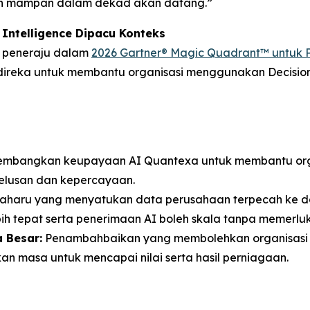
han mampan dalam dekad akan datang.”
Intelligence Dipacu Konteks
ai peneraju dalam
2026 Gartner® Magic Quadrant™ untuk Pl
reka untuk membantu organisasi menggunakan Decision I
mbangkan keupayaan AI Quantexa untuk membantu org
elusan dan kepercayaan.
aharu yang menyatukan data perusahaan terpecah ke d
h tepat serta penerimaan AI boleh skala tanpa memerl
 Besar:
Penambahbaikan yang membolehkan organisasi m
an masa untuk mencapai nilai serta hasil perniagaan.