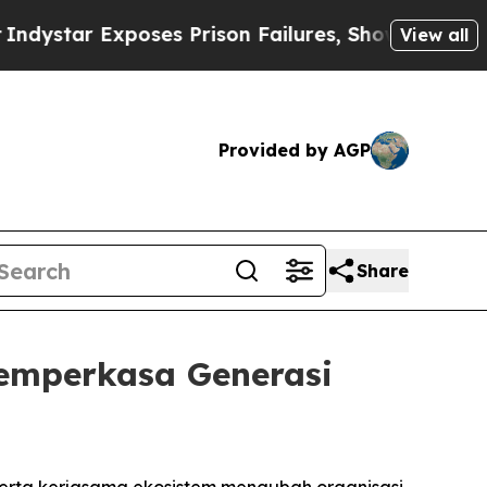
poses Prison Failures, Shows us why Investigati
View all
Provided by AGP
Share
Memperkasa Generasi