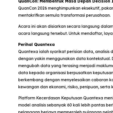
QuanCon: Membentuk Masa Depan Decision I
QuanCon 2026 menghimpunkan eksekutif, pakar t
mentakrifkan semula transformasi perusahaan.
Acara ini akan disiarkan secara langsung dalam
acara langsung tersebut. Untuk mendaftar, laya
Perihal Quantexa
Quantexa ialah syarikat perisian data, analisi
dengan yakin menggunakan data kontekstual. 
mengubah data yang terasing menjadi maklumat
data kepada organisasi berpusatkan keputusa
berkembang dengan menyelesaikan cabaran komp
kewangan dan ekonomi, risiko, penipuan, serta 
Platform Kecerdasan Keputusan Quantexa menin
model analisis sebanyak 60 kali lebih pantas b
pelanggan berjaya memperoleh pulangan pelabu