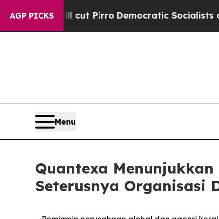
ill cut Pirro
Democratic Socialists of America 
AGP PICKS
Menu
Quantexa Menunjukkan C
Seterusnya Organisasi 