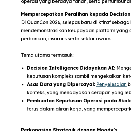
operasi yang berdaya tahan, serta pertumbu
Mempercepatkan Peralihan kepada Decision 
Di QuanCon 2026, selepas baru diiktiraf sebag
mendemonstrasikan keupayaan platform yang di
perbankan, insurans serta sektor awam.
Tema utama termasuk:
Decision Intelligence Didayakan AI:
Menge
keputusan kompleks sambil mengekalkan ket
Asas Data yang Dipercayai:
Penyelesaian
b
konteks, yang mendayakan cerapan yang lebi
Pembuatan Keputusan Operasi pada Skala
terus dalam aliran kerja, yang mempercepatk
Perkongsian Strategik dengan Moody’s