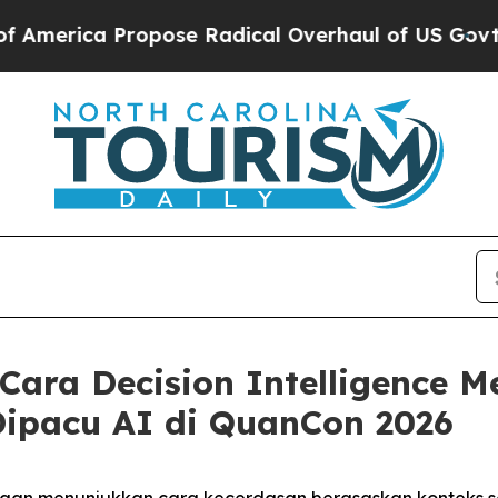
Propose Radical Overhaul of US Govt
Indystar Ex
ara Decision Intelligence 
Dipacu AI di QuanCon 2026