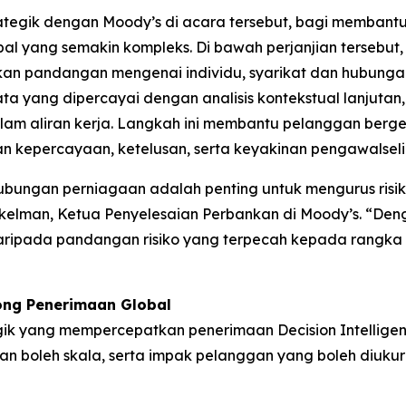
tegik dengan Moody’s di acara tersebut, bagi membant
obal yang semakin kompleks. Di bawah perjanjian tersebu
n pandangan mengenai individu, syarikat dan hubungan
yang dipercayai dengan analisis kontekstual lanjutan,
alam aliran kerja. Langkah ini membantu pelanggan ber
an kepercayaan, ketelusan, serta keyakinan pengawalsel
bungan perniagaan adalah penting untuk mengurus risiko
ockelman, Ketua Penyelesaian Perbankan di Moody’s. “D
aripada pandangan risiko yang terpecah kepada rangka k
ng Penerimaan Global
egik yang mempercepatkan penerimaan Decision Intelligen
an boleh skala, serta impak pelanggan yang boleh diukur