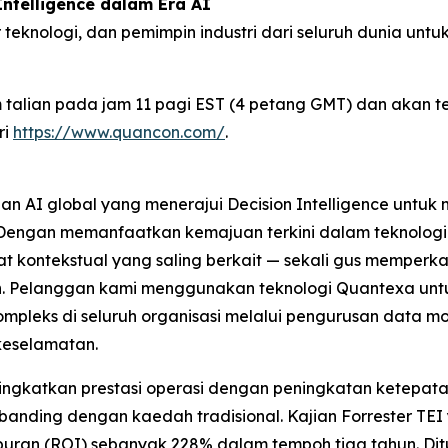
ntelligence dalam Era AI
eknologi, dan pemimpin industri dari seluruh dunia untu
 talian pada jam 11 pagi EST (4 petang GMT) dan akan te
ri
https://www.quancon.com/
.
s dan AI global yang menerajui Decision Intelligence un
Dengan memanfaatkan kemajuan terkini dalam teknologi 
 kontekstual yang saling berkait — sekali gus memperka
n. Pelanggan kami menggunakan teknologi Quantexa un
leks di seluruh organisasi melalui pengurusan data m
keselamatan.
gkatkan prestasi operasi dengan peningkatan ketepatan
erbanding dengan kaedah tradisional. Kajian Forrester T
ran (ROI) sebanyak 228% dalam tempoh tiga tahun. Dit