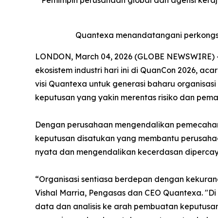
Pemimpin perusahaan global dan agensi keraj
Quantexa menandatangani perkongsia
LONDON, March 04, 2026 (GLOBE NEWSWIRE) -- Q
ekosistem industri hari ini di QuanCon 2026, a
visi Quantexa untuk generasi baharu organisas
keputusan yang yakin merentas risiko dan pemat
Dengan perusahaan mengendalikan pemecahan
keputusan disatukan yang membantu perusahaa
nyata dan mengendalikan kecerdasan dipercaya
“Organisasi sentiasa berdepan dengan kekuran
Vishal Marria, Pengasas dan CEO Quantexa. "D
data dan analisis ke arah pembuatan keputusa